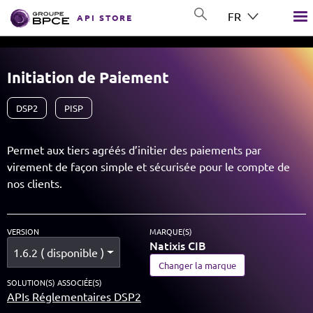
Aller au contenu principal
FR
API STORE
GROUP BPCE
Initiation de Paiement
DSP2
PISP
Permet aux tiers agréés d’initier des paiements par
virement de façon simple et sécurisée pour le compte de
nos clients.
VERSION
MARQUE(S)
Natixis CIB
1.6.2 ( disponible )
Changer la marque
SOLUTION(S) ASSOCIÉE(S)
APIs Réglementaires DSP2