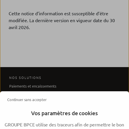
Cette notice d’information est susceptible d’être
modifiée. La dernière version en vigueur date du 30
avril 2026.
NOS SOLUTIONS
Paiements et encaissements
Réglementaire
Continuer sans accepter
NOS PRODUITS API
Le portail développeur
Vos paramètres de cookies
Les produits API
GROUPE BPCE utilise des traceurs afin de permettre le bon
AIDE ET CONSEIL