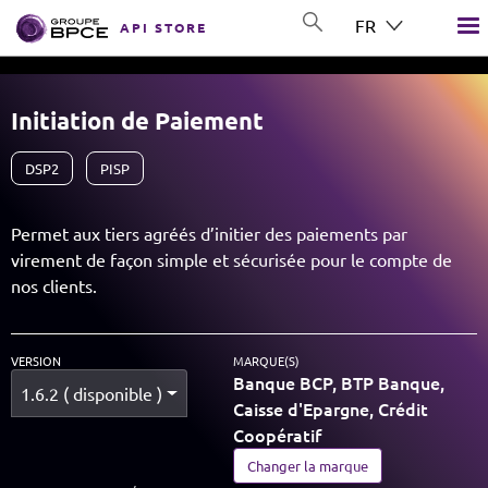
Aller au contenu principal
FR
API STORE
GROUP BPCE
Initiation de Paiement
DSP2
PISP
Permet aux tiers agréés d’initier des paiements par
virement de façon simple et sécurisée pour le compte de
nos clients.
VERSION
MARQUE(S)
Banque BCP, BTP Banque,
1.6.2 ( disponible )
Caisse d'Epargne, Crédit
Coopératif
Changer la marque