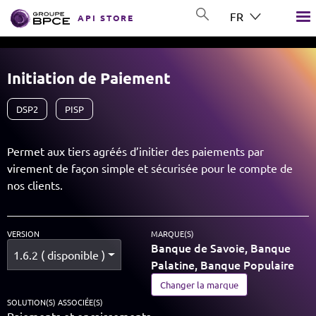
Aller au contenu principal
FR
API STORE
GROUP BPCE
Initiation de Paiement
DSP2
PISP
Permet aux tiers agréés d’initier des paiements par
virement de façon simple et sécurisée pour le compte de
nos clients.
VERSION
MARQUE(S)
Banque de Savoie, Banque
1.6.2 ( disponible )
Palatine, Banque Populaire
Changer la marque
SOLUTION(S) ASSOCIÉE(S)