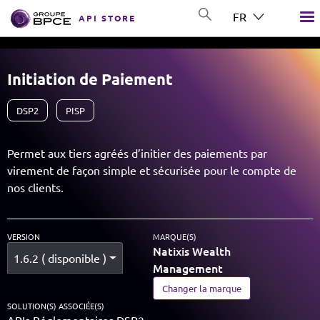
Aller au contenu principal
FR
API STORE
GROUP BPCE
Initiation de Paiement
DSP2
PISP
Permet aux tiers agréés d’initier des paiements par
virement de façon simple et sécurisée pour le compte de
nos clients.
VERSION
MARQUE(S)
Natixis Wealth
1.6.2 ( disponible )
Management
Changer la marque
SOLUTION(S) ASSOCIÉE(S)