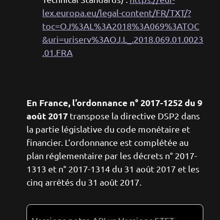
lex.europa.eu/legal-content/FR/TXT/?
toc=OJ%3AL%3A2018%3A069%3ATOC
&uri=uriserv%3AOJ.L_.2018.069.01.0023
.01.FRA
En France, l’ordonnance n° 2017-1252 du 9
août 2017
transpose la directive DSP2 dans
la partie législative du code monétaire et
financier. L’ordonnance est complétée au
plan réglementaire par les décrets n° 2017-
1313 et n° 2017-1314 du 31 août 2017 et les
cinq arrêtés du 31 août 2017.