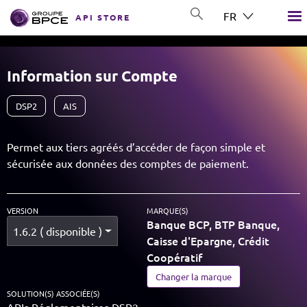
Aller au contenu principal
FR
API STORE
GROUP BPCE
Information sur Compte
DSP2
AIS
Permet aux tiers agréés d’accéder de façon simple et
sécurisée aux données des comptes de paiement.
VERSION
MARQUE(S)
Banque BCP, BTP Banque,
1.6.2 ( disponible )
Caisse d'Epargne, Crédit
Coopératif
Changer la marque
SOLUTION(S) ASSOCIÉE(S)