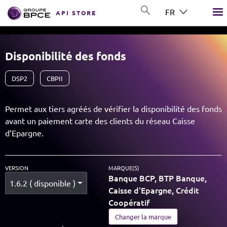
Aller au contenu principal
FR
API STORE
GROUP BPCE
Disponibilité des fonds
DSP2
CBPII
Permet aux tiers agréés de vérifier la disponibilité des fonds
avant un paiement carte des clients du réseau Caisse
d’Epargne.
VERSION
MARQUE(S)
Banque BCP, BTP Banque,
1.6.2 ( disponible )
Caisse d'Epargne, Crédit
Coopératif
Changer la marque