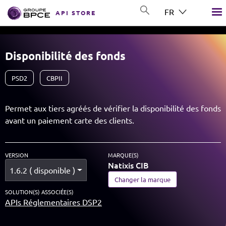
Aller au contenu principal
FR
API STORE
GROUP BPCE
Disponibilité des fonds
PSD2
CBPII
Permet aux tiers agréés de vérifier la disponibilité des fonds
avant un paiement carte des clients.
VERSION
MARQUE(S)
Natixis CIB
1.6.2 ( disponible )
Changer la marque
SOLUTION(S) ASSOCIÉE(S)
APIs Réglementaires DSP2