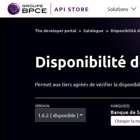
Aller au contenu principal
API STORE
Solutions
GROUP BPCE
The developer portal
Catalogue
Disponibilité 
Disponibilité 
Permet aux tiers agréés de vérifier la disponibi
VERSION
MARQUE(S)
Banque de S
1.6.2 ( disponible )
Changer la m