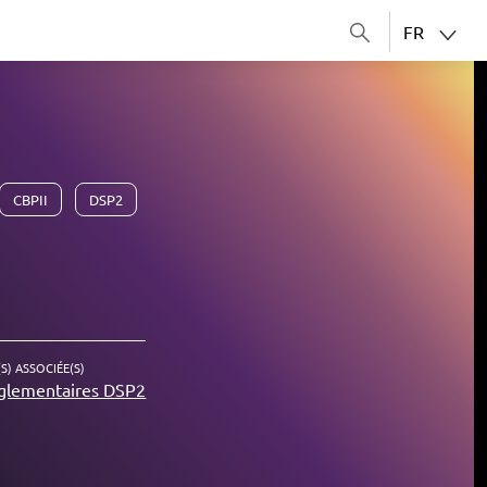
FR
CBPII
DSP2
S) ASSOCIÉE(S)
glementaires DSP2