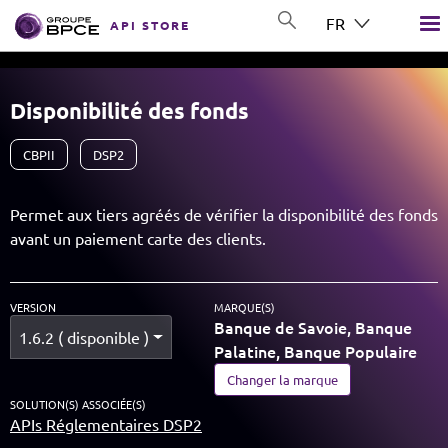
Aller au contenu principal
FR
API STORE
GROUP BPCE
Disponibilité des fonds
CBPII
DSP2
Permet aux tiers agréés de vérifier la disponibilité des fonds
avant un paiement carte des clients.
VERSION
MARQUE(S)
Banque de Savoie, Banque
1.6.2 ( disponible )
Palatine, Banque Populaire
Changer la marque
SOLUTION(S) ASSOCIÉE(S)
APIs Réglementaires DSP2