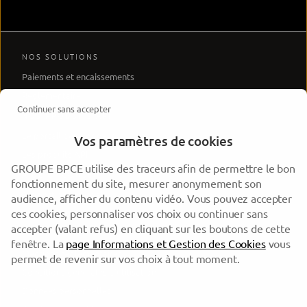
NOS SOLUTIONS
Paiements et encaissements
Réglementaire
Continuer sans accepter
NOS PRODUITS API
Le portail développeur
Vos paramètres de cookies
Les produits API
GROUPE BPCE utilise des traceurs afin de permettre le bon
AIDE ET CONSEIL
fonctionnement du site, mesurer anonymement son
Support commercial
audience, afficher du contenu vidéo. Vous pouvez accepter
ces cookies, personnaliser vos choix ou continuer sans
Support technique
accepter (valant refus) en cliquant sur les boutons de cette
LÉGAL
fenêtre. La
page Informations et Gestion des Cookies
vous
Mentions réglementaires
permet de revenir sur vos choix à tout moment.
Conditions générales d'utilisation
Données personnelles